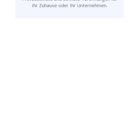
Ihr Zuhause oder Ihr Unternehmen.
Rufen Sie uns jetzt an und
lassen Sie
uns Ihr Problem lösen!